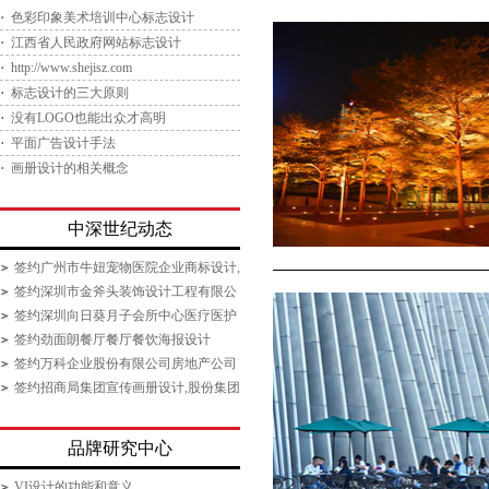
色彩印象美术培训中心标志设计
江西省人民政府网站标志设计
http://www.shejisz.com
标志设计的三大原则
没有LOGO也能出众才高明
平面广告设计手法
画册设计的相关概念
中深世纪动态
签约广州市牛妞宠物医院企业商标设计,
医院医疗机构标志设计
签约深圳市金斧头装饰设计工程有限公
司企业logo设计,广告设计
签约深圳向日葵月子会所中心医疗医护
机构标志设计
签约劲面朗餐厅餐厅餐饮海报设计
签约万科企业股份有限公司房地产公司
海报设计
签约招商局集团宣传画册设计,股份集团
公司画册设计
品牌研究中心
VI设计的功能和意义