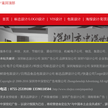
^返回顶部
首页
标志设计/LOGO设计
VIS设计
包装设计
海报设计/彩页
服务行业：科技、光伏、节能行业、通信/IT行业、机械/电子公司、物流、集团公司
本站关健词：
深圳标志设计公司
深圳广告公司
品牌策划公司
深圳VI设计公司
企业形
电子公司标志设计/科技公司标志设计公司
公司
深圳海报设计公司
深圳彩页设计
鲜袋包装设计/日用品食品包装设计
标志品牌设计公司/快递公司logo设
公司
Copyright @ 2000-2016 深圳市中深世纪广告有限公司 Zhongshenshiji Advertising.All rig
电话：0755-25339180
13590110504
|
http://www.shejisz.com/pinpaisheji
更多友情链接：
重庆品牌设计
|
广州装修招标
|
深圳广告设计公司
|
湖南墙体广告
中深世纪广告 -- 以设计报国为已任，
将经营使命定位为“与中国本土企业共成长”，